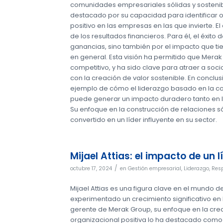
comunidades empresariales sólidas y sostenible
destacado por su capacidad para identificar 
positivo en las empresas en las que invierte. 
de los resultados financieros. Para él, el éxit
ganancias, sino también por el impacto que ti
en general. Esta visión ha permitido que Merak
competitivo, y ha sido clave para atraer a s
con la creación de valor sostenible. En conclusi
ejemplo de cómo el liderazgo basado en la col
puede generar un impacto duradero tanto en 
Su enfoque en la construcción de relaciones sól
convertido en un líder influyente en su sector.
Mijael Attias: el impacto de un l
/
octubre 17, 2024
en
Gestión empresarial
,
Liderazgo
,
Resp
Mijael Attias es una figura clave en el mundo d
experimentado un crecimiento significativo en
gerente de Merak Group, su enfoque en la creac
organizacional positiva lo ha destacado como 