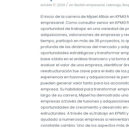
/
octubre 17, 2024
en
Gestión empresarial
,
Liderazgo
,
Resp
El inicio de la carrera de Mijael Attias en KPMG
empresarial. Como consultor senior en KPMG Fin
oportunidad de trabajar en una variedad de p
adquisiciones, valoraciones de empresas y ree
tiempo, participó en más de 35 proyectos, lo 
profunda de las dinámicas del mercado y adquir
oportunidades estratégicas y transformar empr
base sólida en el análisis financiero y la tom
evaluar el valor de una empresa, identificar á
reestructuración fue clave para el éxito de los
experiencia en fusiones y adquisiciones le p
pueden generar valor tanto para los accionis
empresa. Su habilidad para transformar empres
largo de su carrera, Mijael ha demostrado una
empresas a través de fusiones y adquisiciones.
oportunidades de crecimiento y desarrollo en
estructurales. A través de su trabajo en KPMG 
ayudado a numerosas empresas a reinventarse
constante cambio. Uno de los aspectos más de