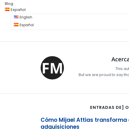
Blog
Español
English
Español
Acerc
This au
But we are proud to say th
ENTRADAS DE] 
Cómo Mijael Attias transforma 
adquisiciones