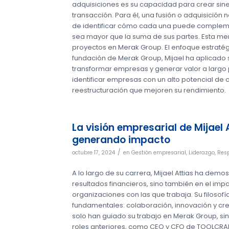
adquisiciones es su capacidad para crear sine
transacción. Para él, una fusión o adquisición
de identificar cómo cada una puede complemen
sea mayor que la suma de sus partes. Esta ment
proyectos en Merak Group. El enfoque estraté
fundación de Merak Group, Mijael ha aplicado 
transformar empresas y generar valor a largo 
identificar empresas con un alto potencial de 
reestructuración que mejoren su rendimiento.
La visión empresarial de Mijae
generando impacto
/
octubre 17, 2024
en
Gestión empresarial
,
Liderazgo
,
Resp
A lo largo de su carrera, Mijael Attias ha demo
resultados financieros, sino también en el i
organizaciones con las que trabaja. Su filosofí
fundamentales: colaboración, innovación y crea
solo han guiado su trabajo en Merak Group, sin
roles anteriores, como CEO y CFO de TOOLCRAF