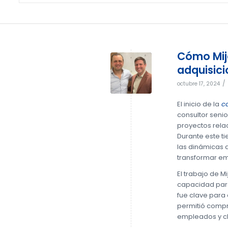
Cómo Mija
adquisic
/
octubre 17, 2024
El inicio de la
ca
consultor senio
proyectos rela
Durante este t
las dinámicas d
transformar e
El trabajo de M
capacidad para
fue clave para 
permitió compr
empleados y cl