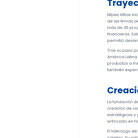
Trayec
Mijael Attias i
de las firmas d
más de 35 proy
financieras. E
permitió desar
Tras su paso p
América Latina
productos a má
también experi
Creaci
La fundación d
creación de val
estratégicas y
enfocado en fom
El liderazgo d
cambio. Su cap