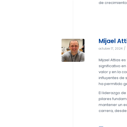
de crecimiento
Mijael Att
/
octubre 17, 2024
Mijael Attias e
significativo 
valor y en la c
influyentes de 
ha permitido g
El liderazgo de
pilares fundame
mantener un equ
carrera, desde