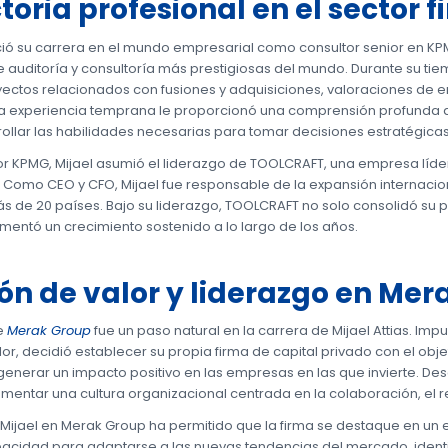
toria profesional en el sector f
nició su carrera en el mundo empresarial como consultor senior en KP
e auditoría y consultoría más prestigiosas del mundo. Durante su tie
ectos relacionados con fusiones y adquisiciones, valoraciones de 
sta experiencia temprana le proporcionó una comprensión profunda 
rollar las habilidades necesarias para tomar decisiones estratégica
or KPMG, Mijael asumió el liderazgo de TOOLCRAFT, una empresa líd
. Como CEO y CFO, Mijael fue responsable de la expansión internacio
s de 20 países. Bajo su liderazgo, TOOLCRAFT no solo consolidó su p
mentó un crecimiento sostenido a lo largo de los años.
ón de valor y liderazgo en Mer
e
Merak Group
fue un paso natural en la carrera de Mijael Attias. Imp
or, decidió establecer su propia firma de capital privado con el obje
 generar un impacto positivo en las empresas en las que invierte. De
entar una cultura organizacional centrada en la colaboración, el re
e Mijael en Merak Group ha permitido que la firma se destaque en un
acidad para adaptarse a las nuevas tendencias del mercado, identif