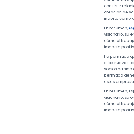
construir relac
creación de va
invierte como 
En resumen,
Mi
visionario, su 
cómo el trabaj
impacto positi
ha permitido q
a las nuevas te
socios ha sido 
permitido gene
estas empresas
En resumen, Mij
visionario, su 
cómo el trabaj
impacto positi