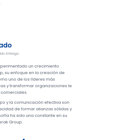
.
vado
do Arteaga
 experimentado un crecimiento
p, su enfoque en la creación de
como uno de los líderes más
cas y transformar organizaciones le
 comerciales.
ipo y la comunicación efectiva son
acidad de formar alianzas sólidas y
sofía ha sido una constante en su
erak Group.