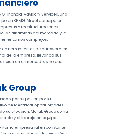
inanciero
MG Financial Advisory Services, una
mpo en KPMG, Mijael participó en
empresas y reestructuraciones
de las dinámicas del mercado y le
s en entornos complejos.
er en herramientas de hardware en
nal de la empresa, llevando sus
osición en el mercado, sino que
ak Group
ulsado por su pasión por la
tivo de identificar oportunidades
sde su creación, Merak Group se ha
speto y el trabajo en equipo.
 entorno empresarial en constante
icar oportunidades de inversión y