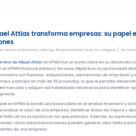
el Attias transforma empresas: su papel e
iones
/
en
Gestión empresarial
,
Liderazgo
,
Responsabilidad social
,
Sin categoría
por
Oswal
rrera de Mijael Attias
en KPMG fue un punto clave en su desarrollo 
r en KPMG Financial Advisory Services, Mijael tuvo la oportunidad de
cionados con fusiones, adquisiciones, valoraciones de empresas y re
iempo, participó en más de 35 proyectos, lo que le permitió desarro
el mercado y adquirir las habilidades necesarias para identificar o
mpresas.
ijael en KPMG le brindó una base sólida en el análisis financiero y la
 evaluar el valor de una empresa, identificar áreas de mejora y des
el éxito de los proyectos en los que participó. Además, su experienci
ender cómo estas transacciones pueden generar valor tanto para l
ientes de una empresa.