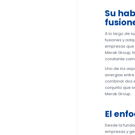
Su hab
fusion
A lo largo de 
fusiones y adqu
empresas que e
Merak Group, M
constante cam
Uno de los asp
sinergias entre
combinar dos e
conjunto que s
Merak Group.
El enf
Desde la fund
empresas y gen