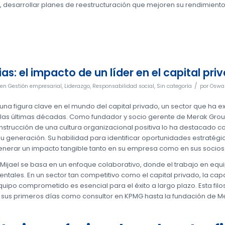
, desarrollar planes de reestructuración que mejoren su rendimiento
ias: el impacto de un líder en el capital pri
/
en
Gestión empresarial
,
Liderazgo
,
Responsabilidad social
,
Sin categoría
por
Oswal
s una figura clave en el mundo del capital privado, un sector que ha
en las últimas décadas. Como fundador y socio gerente de Merak Grou
onstrucción de una cultura organizacional positiva lo ha destacado 
su generación. Su habilidad para identificar oportunidades estratégi
enerar un impacto tangible tanto en su empresa como en sus socios
 Mijael se basa en un enfoque colaborativo, donde el trabajo en equ
ntales. En un sector tan competitivo como el capital privado, la cap
ipo comprometido es esencial para el éxito a largo plazo. Esta filo
 sus primeros días como consultor en KPMG hasta la fundación de M