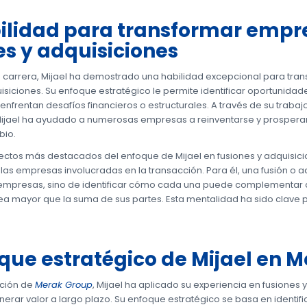
ilidad para transformar empre
es y adquisiciones
su carrera, Mijael ha demostrado una habilidad excepcional para tr
isiciones. Su enfoque estratégico le permite identificar oportunidad
nfrentan desafíos financieros o estructurales. A través de su traba
ijael ha ayudado a numerosas empresas a reinventarse y prosperar
bio.
ectos más destacados del enfoque de Mijael en fusiones y adquisic
 las empresas involucradas en la transacción. Para él, una fusión o a
mpresas, sino de identificar cómo cada una puede complementar a l
ea mayor que la suma de sus partes. Esta mentalidad ha sido clave p
oque estratégico de Mijael en 
ación de
Merak Group
, Mijael ha aplicado su experiencia en fusiones
erar valor a largo plazo. Su enfoque estratégico se basa en identif