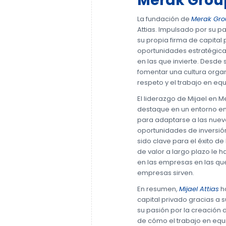
Merak Grou
La fundación de
Merak Gro
Attias. Impulsado por su pa
su propia firma de capital 
oportunidades estratégica
en las que invierte. Desde
fomentar una cultura organ
respeto y el trabajo en equ
El liderazgo de Mijael en 
destaque en un entorno e
para adaptarse a las nuev
oportunidades de inversión
sido clave para el éxito d
de valor a largo plazo le 
en las empresas en las qu
empresas sirven.
En resumen,
Mijael Attias
ha
capital privado gracias a s
su pasión por la creación d
de cómo el trabajo en equ