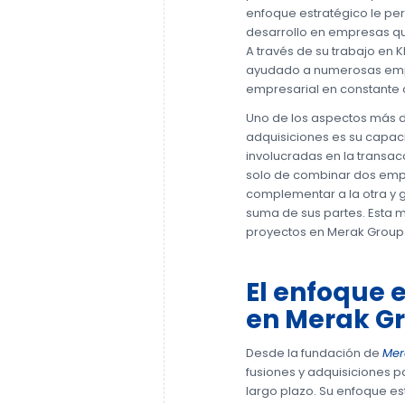
enfoque estratégico le per
desarrollo en empresas que
A través de su trabajo en 
ayudado a numerosas empr
empresarial en constante
Uno de los aspectos más d
adquisiciones es su capac
involucradas en la transacc
solo de combinar dos empr
complementar a la otra y 
suma de sus partes. Esta m
proyectos en Merak Group
El enfoque e
en Merak G
Desde la fundación de
Mer
fusiones y adquisiciones 
largo plazo. Su enfoque es