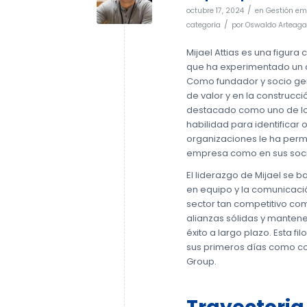
/
octubre 17, 2024
en
Gestión em
/
categoría
por
Oswaldo Arteaga
Mijael Attias es una figura
que ha experimentado un cr
Como fundador y socio ger
de valor y en la construcci
destacado como uno de los
habilidad para identificar
organizaciones le ha permi
empresa como en sus soci
El liderazgo de Mijael se 
en equipo y la comunicació
sector tan competitivo com
alianzas sólidas y manten
éxito a largo plazo. Esta f
sus primeros días como co
Group.