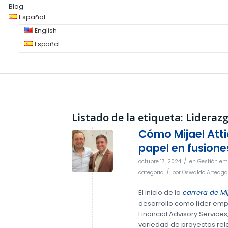
Blog
Español
English
Español
Listado de la etiqueta:
Lideraz
Cómo Mijael Att
papel en fusione
/
octubre 17, 2024
en
Gestión em
/
categoría
por
Oswaldo Arteaga
El inicio de la
carrera de Mij
desarrollo como líder emp
Financial Advisory Services
variedad de proyectos rel