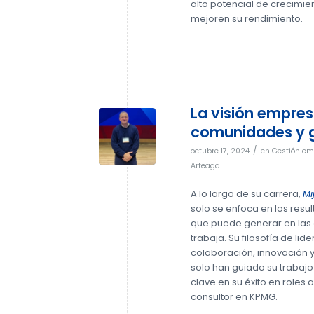
alto potencial de crecimie
mejoren su rendimiento.
La visión empresa
comunidades y 
/
octubre 17, 2024
en
Gestión em
Arteaga
A lo largo de su carrera,
Mi
solo se enfoca en los resu
que puede generar en las
trabaja. Su filosofía de li
colaboración, innovación y 
solo han guiado su trabaj
clave en su éxito en roles
consultor en KPMG.