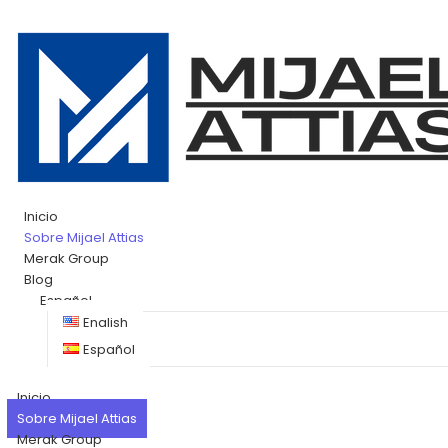
Inicio
Sobre Mijael Attias
Merak Group
Blog
Español
English
Español
Inicio
Sobre Mijael Attias
Merak Group