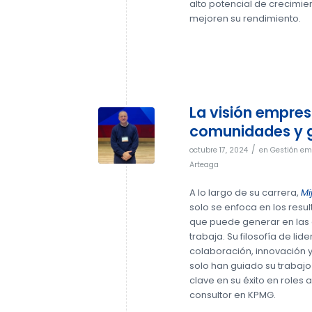
alto potencial de crecimie
mejoren su rendimiento.
La visión empresa
comunidades y 
/
octubre 17, 2024
en
Gestión em
Arteaga
A lo largo de su carrera,
Mi
solo se enfoca en los resu
que puede generar en las
trabaja. Su filosofía de li
colaboración, innovación y 
solo han guiado su trabaj
clave en su éxito en roles
consultor en KPMG.