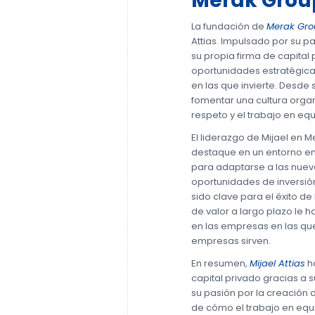
Merak Grou
La fundación de
Merak Gro
Attias. Impulsado por su pa
su propia firma de capital 
oportunidades estratégica
en las que invierte. Desde
fomentar una cultura organ
respeto y el trabajo en equ
El liderazgo de Mijael en 
destaque en un entorno e
para adaptarse a las nuev
oportunidades de inversión
sido clave para el éxito d
de valor a largo plazo le 
en las empresas en las qu
empresas sirven.
En resumen,
Mijael Attias
ha
capital privado gracias a s
su pasión por la creación d
de cómo el trabajo en equ