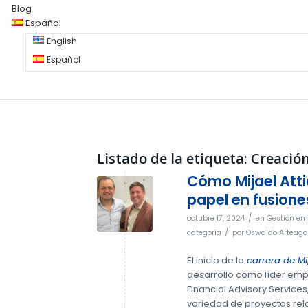
Blog
Español
English
Español
Listado de la etiqueta:
Creación
Cómo Mijael Att
papel en fusione
/
octubre 17, 2024
en
Gestión em
/
categoría
por
Oswaldo Arteaga
El inicio de la
carrera de Mij
desarrollo como líder emp
Financial Advisory Services
variedad de proyectos rel