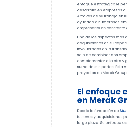
enfoque estratégico le per
desarrollo en empresas que
A través de su trabajo en 
ayudado a numerosas empr
empresarial en constante
Uno de los aspectos más d
adquisiciones es su capac
involucradas en la transacc
solo de combinar dos empr
complementar a la otra y 
suma de sus partes. Esta m
proyectos en Merak Group
El enfoque e
en Merak G
Desde la fundación de
Mer
fusiones y adquisiciones 
largo plazo. Su enfoque es