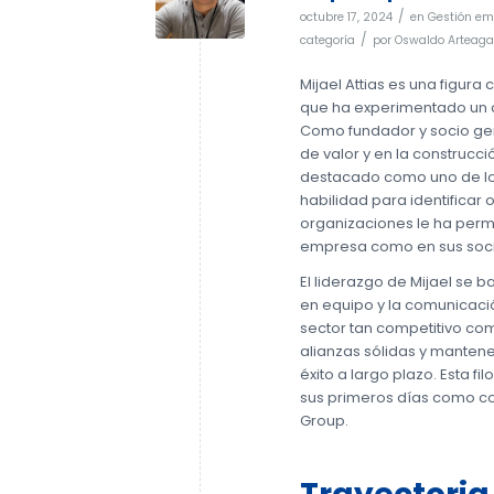
/
octubre 17, 2024
en
Gestión em
/
categoría
por
Oswaldo Arteaga
Mijael Attias es una figura
que ha experimentado un cr
Como fundador y socio ger
de valor y en la construcci
destacado como uno de los
habilidad para identificar
organizaciones le ha permi
empresa como en sus soci
El liderazgo de Mijael se 
en equipo y la comunicació
sector tan competitivo com
alianzas sólidas y manten
éxito a largo plazo. Esta f
sus primeros días como co
Group.