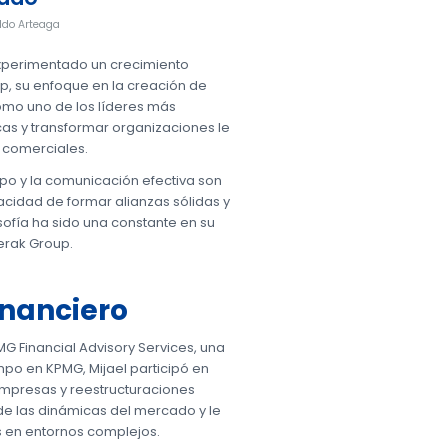
do Arteaga
 experimentado un crecimiento
p, su enfoque en la creación de
como uno de los líderes más
cas y transformar organizaciones le
 comerciales.
ipo y la comunicación efectiva son
acidad de formar alianzas sólidas y
sofía ha sido una constante en su
erak Group.
inanciero
MG Financial Advisory Services, una
mpo en KPMG, Mijael participó en
empresas y reestructuraciones
de las dinámicas del mercado y le
s en entornos complejos.