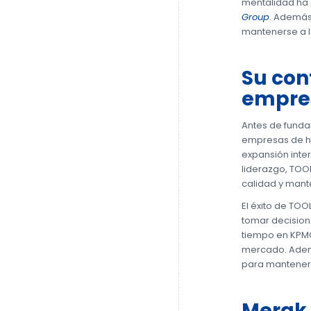
mentalidad ha s
Group
. Además
mantenerse a l
Su con
empre
Antes de funda
empresas de he
expansión inte
liderazgo, TOO
calidad y mant
El éxito de TOO
tomar decision
tiempo en KPMG,
mercado. Ademá
para mantener 
Merak 