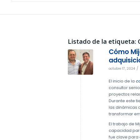
Listado de la etiqueta:
Cómo Mija
adquisic
/
octubre 17, 2024
El inicio de la
ca
consultor senio
proyectos rela
Durante este t
las dinámicas d
transformar e
El trabajo de M
capacidad para
fue clave para 