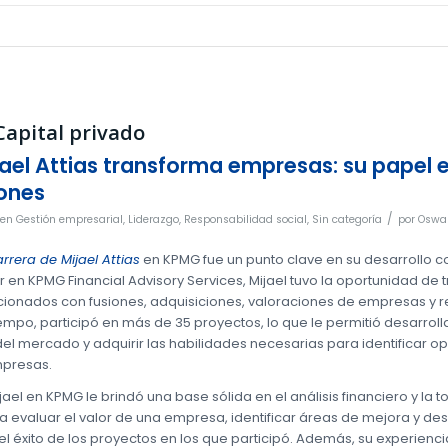
Capital privado
el Attias transforma empresas: su papel e
iones
/
en
Gestión empresarial
,
Liderazgo
,
Responsabilidad social
,
Sin categoría
por
Oswal
rrera de Mijael Attias
en KPMG fue un punto clave en su desarrollo 
r en KPMG Financial Advisory Services, Mijael tuvo la oportunidad de
cionados con fusiones, adquisiciones, valoraciones de empresas y re
iempo, participó en más de 35 proyectos, lo que le permitió desarro
el mercado y adquirir las habilidades necesarias para identificar o
mpresas.
ijael en KPMG le brindó una base sólida en el análisis financiero y la
 evaluar el valor de una empresa, identificar áreas de mejora y des
el éxito de los proyectos en los que participó. Además, su experienci