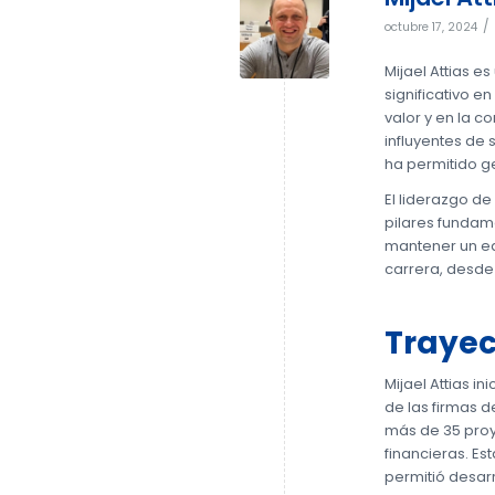
/
octubre 17, 2024
Mijael Attias e
significativo 
valor y en la c
influyentes de 
ha permitido g
El liderazgo de
pilares fundame
mantener un equ
carrera, desde
Trayec
Mijael Attias i
de las firmas d
más de 35 proy
financieras. E
permitió desar