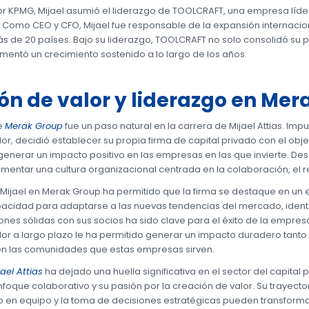
or KPMG, Mijael asumió el liderazgo de TOOLCRAFT, una empresa líd
. Como CEO y CFO, Mijael fue responsable de la expansión internacio
s de 20 países. Bajo su liderazgo, TOOLCRAFT no solo consolidó su p
mentó un crecimiento sostenido a lo largo de los años.
ón de valor y liderazgo en Mer
e
Merak Group
fue un paso natural en la carrera de Mijael Attias. Imp
or, decidió establecer su propia firma de capital privado con el obje
 generar un impacto positivo en las empresas en las que invierte. De
entar una cultura organizacional centrada en la colaboración, el re
e Mijael en Merak Group ha permitido que la firma se destaque en un
acidad para adaptarse a las nuevas tendencias del mercado, identif
iones sólidas con sus socios ha sido clave para el éxito de la empre
lor a largo plazo le ha permitido generar un impacto duradero tanto
en las comunidades que estas empresas sirven.
jael Attias
ha dejado una huella significativa en el sector del capital 
enfoque colaborativo y su pasión por la creación de valor. Su trayect
o en equipo y la toma de decisiones estratégicas pueden transform