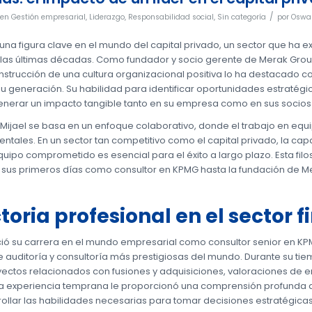
/
en
Gestión empresarial
,
Liderazgo
,
Responsabilidad social
,
Sin categoría
por
Oswal
s una figura clave en el mundo del capital privado, un sector que ha
en las últimas décadas. Como fundador y socio gerente de Merak Grou
onstrucción de una cultura organizacional positiva lo ha destacado 
su generación. Su habilidad para identificar oportunidades estratégi
enerar un impacto tangible tanto en su empresa como en sus socios
 Mijael se basa en un enfoque colaborativo, donde el trabajo en equ
ntales. En un sector tan competitivo como el capital privado, la cap
ipo comprometido es esencial para el éxito a largo plazo. Esta filo
 sus primeros días como consultor en KPMG hasta la fundación de M
toria profesional en el sector f
nició su carrera en el mundo empresarial como consultor senior en KP
e auditoría y consultoría más prestigiosas del mundo. Durante su tie
ectos relacionados con fusiones y adquisiciones, valoraciones de 
sta experiencia temprana le proporcionó una comprensión profunda 
rollar las habilidades necesarias para tomar decisiones estratégica