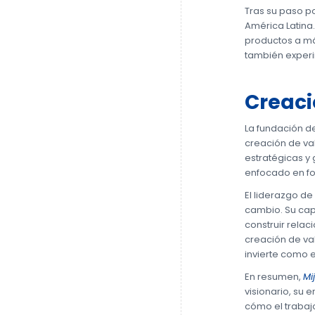
Tras su paso p
América Latina
productos a má
también experi
Creaci
La fundación d
creación de val
estratégicas y
enfocado en fom
El liderazgo d
cambio. Su cap
construir relac
creación de va
invierte como 
En resumen,
Mi
visionario, su 
cómo el trabaj