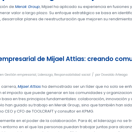
ación de
Merak Group
, Mijael ha aplicado su experiencia en fusiones
erar valor a largo plazo. Su enfoque estratégico se basa en identif
, desarrollar planes de reestructuración que mejoren su rendimiento
 empresarial de Mijael Attias: creando co
/
en
Gestión empresarial
,
Liderazgo
,
Responsabilidad social
por
Oswaldo Arteaga
u carrera,
Mijael Attias
ha demostrado ser un líder que no solo se enfo
n el impacto que puede generar en las comunidades y organizaciones 
 basa en tres principios fundamentales: colaboración, innovación y c
olo han guiado su trabajo en Merak Group, sino que también han sido 
mo CEO y CFO de TOOLCRAFT y consultor en KPMG.
memente en el poder de la colaboración. Para él, el liderazgo no se t
un entorno en el que las personas puedan trabajar juntas para alca