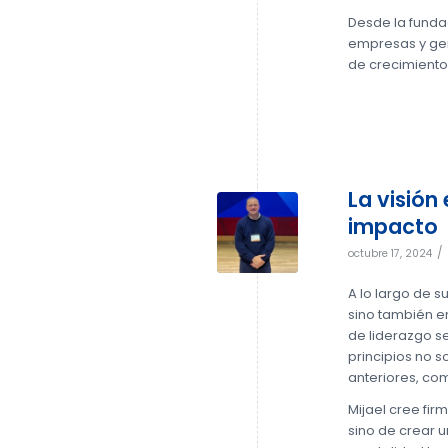
Desde la fund
empresas y gen
de crecimiento
La visión
impacto
/
octubre 17, 2024
A lo largo de s
sino también e
de liderazgo se
principios no s
anteriores, co
Mijael cree fir
sino de crear 