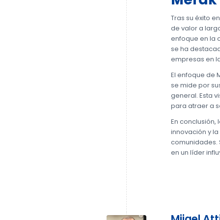
Tras su éxito e
de valor a lar
enfoque en la c
se ha destacad
empresas en las
El enfoque de M
se mide por su
general. Esta v
para atraer a 
En conclusión, 
innovación y l
comunidades. Su
en un líder infl
Mijael Att