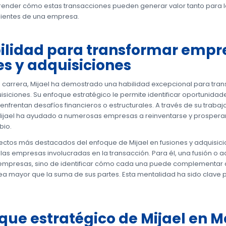
ender cómo estas transacciones pueden generar valor tanto para l
ientes de una empresa.
ilidad para transformar empre
es y adquisiciones
su carrera, Mijael ha demostrado una habilidad excepcional para tr
isiciones. Su enfoque estratégico le permite identificar oportunidad
nfrentan desafíos financieros o estructurales. A través de su traba
ijael ha ayudado a numerosas empresas a reinventarse y prosperar
bio.
ectos más destacados del enfoque de Mijael en fusiones y adquisic
 las empresas involucradas en la transacción. Para él, una fusión o a
mpresas, sino de identificar cómo cada una puede complementar a l
ea mayor que la suma de sus partes. Esta mentalidad ha sido clave p
oque estratégico de Mijael en 