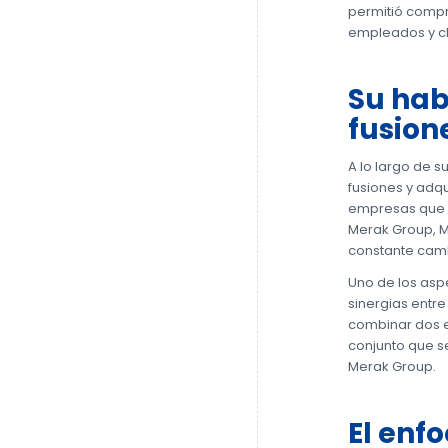
permitió compr
empleados y cl
Su hab
fusion
A lo largo de 
fusiones y adqu
empresas que e
Merak Group, M
constante cam
Uno de los asp
sinergias entre
combinar dos e
conjunto que s
Merak Group.
El enf