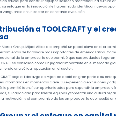
ido crucial para construir equipos sólidos y mantener una cultura o
, su enfoque en la innovación le ha permitido identificar nuevas op
a vanguardia en un sector en constante evolución.
tribución a TOOLCRAFT y el cre
sa
r Merak Group, Mijael Attias desempeñó un papel clave en el crecim
rramientas de hardware más importantes de América Latina. Como 
rnacional de la empresa, lo que permitió que sus productos llegaran
LCRAFT se consolidó como un jugador importante en el mercado glob
eniendo una sólida reputación en el sector.
LCRAFT bajo el liderazgo de Mijael se debió en gran parte a su enfo
es informadas en momentos clave. Su experiencia en fusiones y adqu
 le permitió identificar oportunidades para expandir la empresa y fo
s, su capacidad para liderar equipos y fomentar una cultura organ
la motivación y el compromiso de los empleados, lo que resultó en u
Group y el enfoque en capital