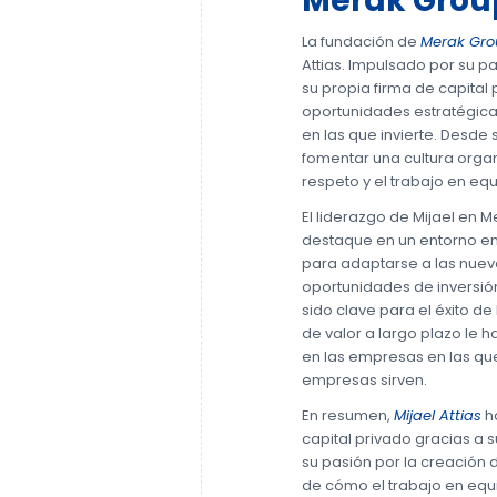
Merak Grou
La fundación de
Merak Gro
Attias. Impulsado por su pa
su propia firma de capital 
oportunidades estratégica
en las que invierte. Desde
fomentar una cultura organ
respeto y el trabajo en equ
El liderazgo de Mijael en 
destaque en un entorno e
para adaptarse a las nuev
oportunidades de inversión
sido clave para el éxito d
de valor a largo plazo le 
en las empresas en las qu
empresas sirven.
En resumen,
Mijael Attias
ha
capital privado gracias a s
su pasión por la creación d
de cómo el trabajo en equ