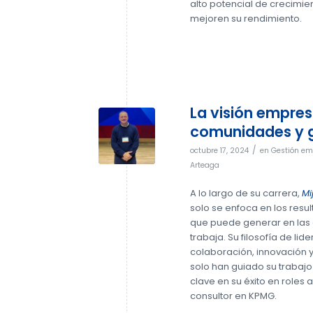
alto potencial de crecimie
mejoren su rendimiento.
La visión empresa
comunidades y 
/
octubre 17, 2024
en
Gestión em
Arteaga
A lo largo de su carrera,
Mi
solo se enfoca en los resu
que puede generar en las
trabaja. Su filosofía de li
colaboración, innovación y 
solo han guiado su trabaj
clave en su éxito en roles
consultor en KPMG.