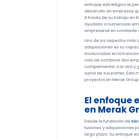
enfoque estratégico le per
desarrollo en empresas que
A través de su trabajo en 
ayudado a numerosas empr
empresarial en constante
Uno de los aspectos más d
adquisiciones es su capac
involucradas en la transacc
solo de combinar dos empr
complementar a la otra y 
suma de sus partes. Esta m
proyectos en Merak Group
El enfoque e
en Merak G
Desde la fundación de
Mer
fusiones y adquisiciones 
largo plazo. Su enfoque es