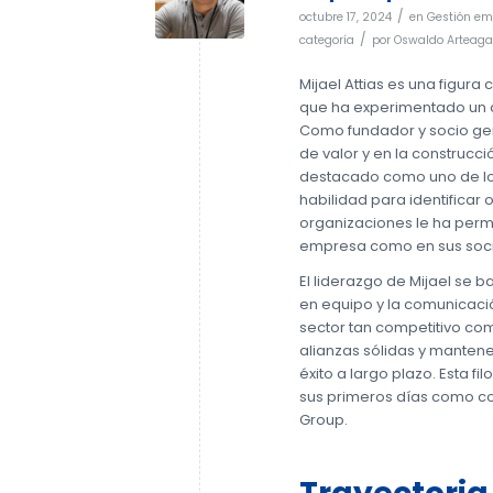
/
octubre 17, 2024
en
Gestión em
/
categoría
por
Oswaldo Arteaga
Mijael Attias es una figura
que ha experimentado un cr
Como fundador y socio ger
de valor y en la construcci
destacado como uno de los
habilidad para identificar
organizaciones le ha permi
empresa como en sus soci
El liderazgo de Mijael se 
en equipo y la comunicació
sector tan competitivo com
alianzas sólidas y manten
éxito a largo plazo. Esta f
sus primeros días como co
Group.