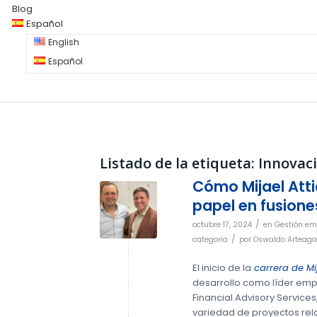
Blog
Español
English
Español
Listado de la etiqueta:
Innovac
Cómo Mijael Att
papel en fusione
/
octubre 17, 2024
en
Gestión em
/
categoría
por
Oswaldo Arteaga
El inicio de la
carrera de Mij
desarrollo como líder emp
Financial Advisory Services
variedad de proyectos rel